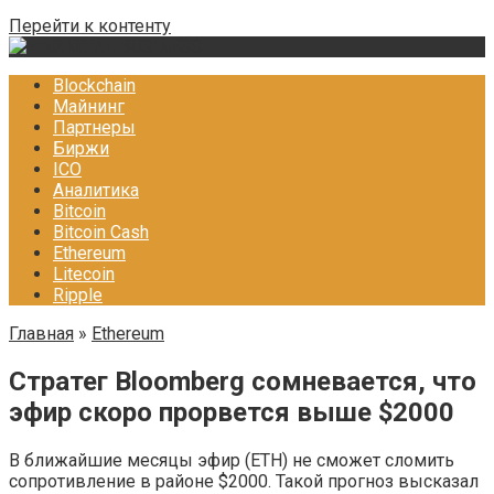
Перейти к контенту
Blockchain
Майнинг
Партнеры
Биржи
ICO
Аналитика
Bitcoin
Bitcoin Cash
Ethereum
Litecoin
Ripple
Главная
»
Ethereum
Стратег Bloomberg сомневается, что
эфир скоро прорвется выше $2000
В ближайшие месяцы эфир (ETH) не сможет сломить
сопротивление в районе $2000. Такой прогноз высказал