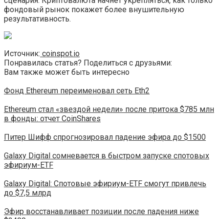
сценария. Криптовалюта начнет укрепляться, как только
фондовый рынок покажет более внушительную
результативность.
Источник:
coinspot.io
Понравилась статья? Поделиться с друзьями:
Вам также может быть интересно
Фонд Ethereum переименовал сеть Eth2
Ethereum стал «звездой недели» после притока $785 млн
в фонды: отчет CoinShares
Питер Шифф спрогнозировал падение эфира до $1500
Galaxy Digital сомневается в быстром запуске спотовых
эфириум-ETF
Galaxy Digital: Спотовые эфириум-ETF смогут привлечь
до $7,5 млрд
Эфир восстанавливает позиции после падения ниже