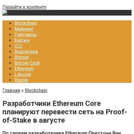
Перейти к контенту
Blockchain
Майнинг
Партнеры
Биржи
ICO
Аналитика
Bitcoin
Bitcoin Cash
Ethereum
Litecoin
Ripple
Главная
»
Blockchain
Разработчики Ethereum Core
планируют перевести сеть на Proof-
of-Stake в августе
По словам разработкчика Ethereum Престона Ван