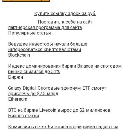
Купить ссылку здесь за
руб.
Поставить к себе на сайт
партнерская программа для сайта
Популярные статьи
Ведущие инвесторы начали больше
интересоваться криптовалютами
Blockchain
Индекс доминирования биржи Binance на спотовом
рынке снизился до 51%
Биржи
Galaxy Digital: Спотовые эфириум-ETF смогут
привлечь до $7,5 млрд
Ethereum
ВТС на бирже Livecoin вырос до $2 миллионов
Бизнес статьи
Комиссии в сетях биткоина и эфириума падают на