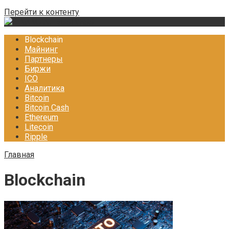
Перейти к контенту
Blockchain
Майнинг
Партнеры
Биржи
ICO
Аналитика
Bitcoin
Bitcoin Cash
Ethereum
Litecoin
Ripple
Главная
Blockchain