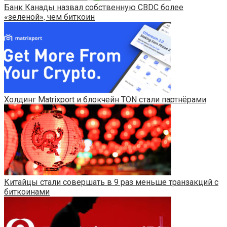
Банк Канады назвал собственную CBDC более
«зеленой», чем биткоин
​​Холдинг Matrixport и блокчейн TON стали партнёрами
Китайцы стали совершать в 9 раз меньше транзакций с
биткоинами