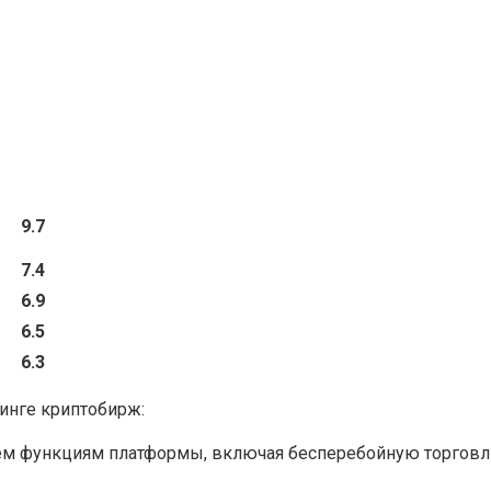
9.7
7.4
6.9
6.5
6.3
инге криптобирж:
ем функциям платформы, включая бесперебойную торговлю