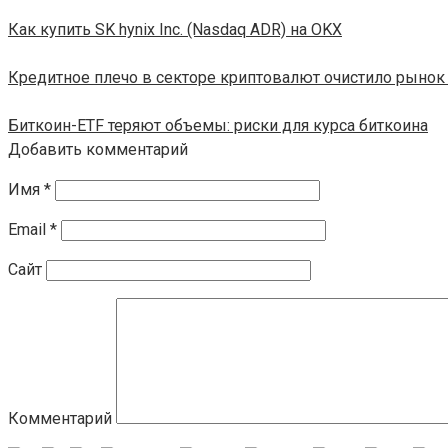
Как купить SK hynix Inc. (Nasdaq ADR) на OKX
Кредитное плечо в секторе криптовалют очистило рынок 
Биткоин-ETF теряют объемы: риски для курса биткоина
Добавить комментарий
Имя
*
Email
*
Сайт
Комментарий