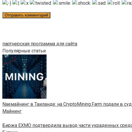
партнерская программа для сайта
Популярные статьи
Naeмайнинг в Таиланде: на CryptoMining.Farm подали в су
Майнинг
Биржа EXMO подтвердила вывод части украденных средст