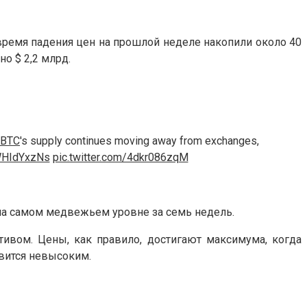
о время падения цен на прошлой неделе накопили около 40
о $ 2,2 млрд.
$BTC
's supply continues moving away from exchanges,
wWHIdYxzNs
pic.twitter.com/4dkr086zqM
на самом медвежьем уровне за семь недель.
тивом. Цены, как правило, достигают максимума, когда
овится невысоким.