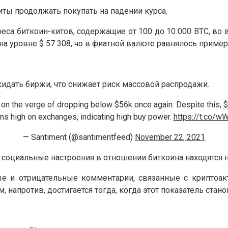
иты продолжать покупать на падении курса.
дреса биткоин-китов, содержащие от 100 до 10 000 BTC, в
на уровне $ 57 308, чо в фиатной валюте равнялось примерн
кидать биржи, что снижает риск массовой распродажи.
 on the verge of dropping below $56k once again. Despite this,
ns high on exchanges, indicating high buy power.
https://t.co/
— Santiment (@santimentfeed)
November 22, 2021
 социальные настроения в отношении биткоина находятся 
ые и отрицательные комментарии, связанные с криптоак
напротив, достигается тогда, когда этот показатель стан