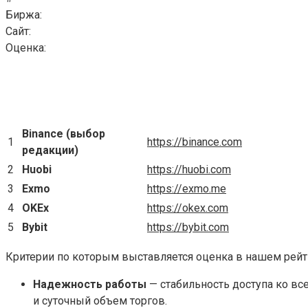
Биржа:
Cайт:
Оценка:
Binance (выбор
1
https://binance.com
редакции)
2
Huobi
https://huobi.com
3
Exmo
https://exmo.me
4
OKEx
https://okex.com
5
Bybit
https://bybit.com
Критерии по которым выставляется оценка в нашем рейт
Надежность работы
— стабильность доступа ко вс
и суточный объем торгов.