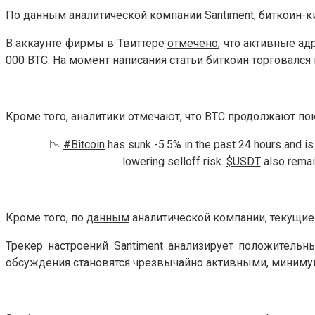
По данным аналитической компании Santiment, биткоин-к
В аккаунте фирмы в Твиттере
отмечено
, что активные а
000 BTC. На момент написания статьи биткоин торговался 
Кроме того, аналитики отмечают, что BTC продолжают по
📉
#Bitcoin
has sunk -5.5% in the past 24 hours and is
lowering selloff risk.
$USDT
also remai
Кроме того, по
данным
аналитической компании, текущие
Трекер настроений Santiment анализирует положительн
обсуждения становятся чрезвычайно активными, минимум, 