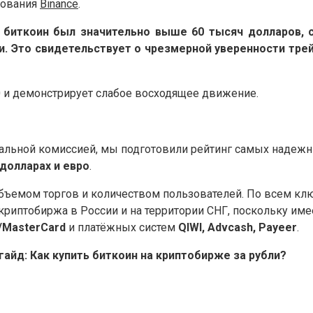
рования
Binance
.
 биткоин был значительно выше 60 тысяч долларов, с
и. Это свидетельствует о чрезмерной уверенности трей
0 и демонстрирует слабое восходящее движение.
мальной комиссией, мы подготовили рейтинг самых надеж
 долларах и евро
.
бъемом торгов и количеством пользователей. По всем к
я криптобиржа в России и на территории СНГ, поскольку и
/MasterCard
и платёжных систем
QIWI, Advcash, Payeer
.
айд: Как купить биткоин на криптобирже за рубли?