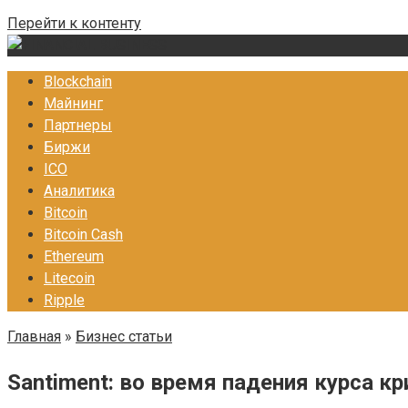
Перейти к контенту
Blockchain
Майнинг
Партнеры
Биржи
ICO
Аналитика
Bitcoin
Bitcoin Cash
Ethereum
Litecoin
Ripple
Главная
»
Бизнес статьи
Santiment: во время падения курса к