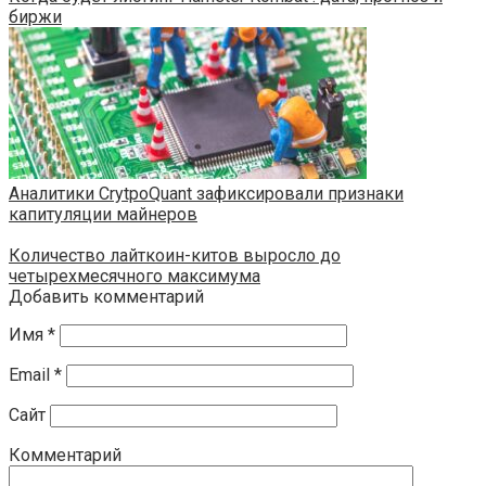
биржи
Аналитики CrytpoQuant зафиксировали признаки
капитуляции майнеров
Количество лайткоин-китов выросло до
четырехмесячного максимума
Добавить комментарий
Имя
*
Email
*
Сайт
Комментарий