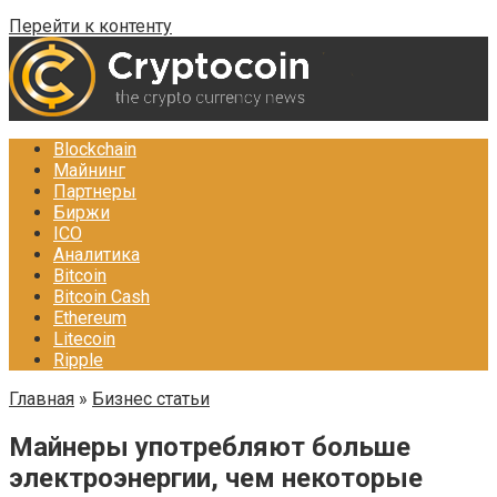
Перейти к контенту
Blockchain
Майнинг
Партнеры
Биржи
ICO
Аналитика
Bitcoin
Bitcoin Cash
Ethereum
Litecoin
Ripple
Главная
»
Бизнес статьи
Майнеры употребляют больше
электроэнергии, чем некоторые