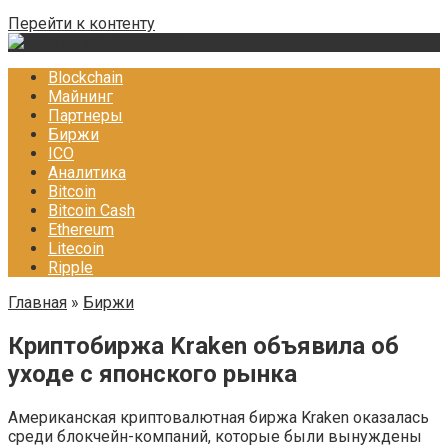
Перейти к контенту
Blockchain
Майнинг
Партнеры
Биржи
ICO
Аналитика
Bitcoin
Bitcoin Cash
Ethereum
Litecoin
Ripple
Главная
»
Биржи
Криптобиржа Kraken объявила об
уходе с японского рынка
Американская криптовалютная биржа Kraken оказалась
среди блокчейн-компаний, которые были вынуждены