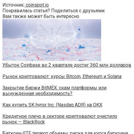
Источник:
coinspot.io
Понравилась статья? Поделиться с друзьями:
Вам также может быть интересно
Убыток Coinbase во 2 квартале достиг 360 млн долларов
Рынок криптовалют: курсы Bitcoin, Ethereum и Solana
Закрытие биржи BitMEX: скам платформы или
вынужденная необходимость?
Как купить SK hynix Inc. (Nasdaq ADR) на OKX
Кредитное плечо в секторе криптовалют очистило
рынок — BlackRock
Биткоин-ETF теряют объемы: риски для курса биткоина