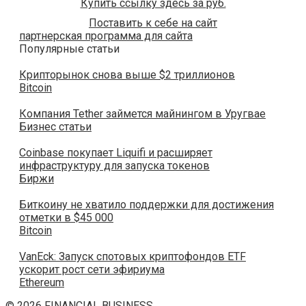
Купить ссылку здесь за
руб.
Поставить к себе на сайт
партнерская программа для сайта
Популярные статьи
Крипторынок снова выше $2 триллионов
Bitcoin
Компания Tether займется майнингом в Уругвае
Бизнес статьи
Coinbase покупает Liquifi и расширяет
инфраструктуру для запуска токенов
Биржи
Биткоину не хватило поддержки для достижения
отметки в $45 000
Bitcoin
VanEck: Запуск спотовых криптофондов ETF
ускорит рост сети эфириума
Ethereum
© 2026 FINANCIAL BUSINESS