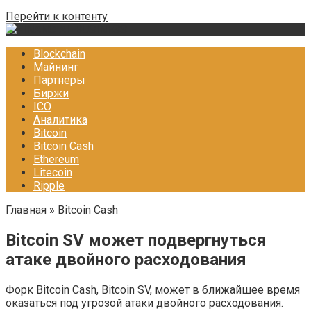
Перейти к контенту
Blockchain
Майнинг
Партнеры
Биржи
ICO
Аналитика
Bitcoin
Bitcoin Cash
Ethereum
Litecoin
Ripple
Главная
»
Bitcoin Cash
Bitcoin SV может подвергнуться
атаке двойного расходования
Форк Bitcoin Cash, Bitcoin SV, может в ближайшее время
оказаться под угрозой атаки двойного расходования.