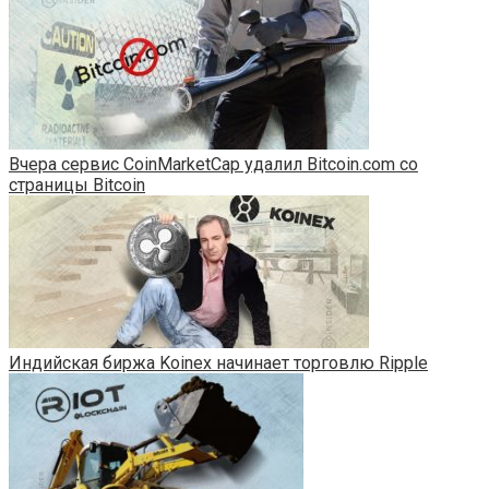
Вчера сервис CoinMarketCap удалил Bitcoin.com со
страницы Bitcoin
Индийская биржа Koinex начинает торговлю Ripple