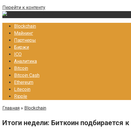
Перейти к контенту
Blockchain
Майнинг
Партнеры
Биржи
ICO
Аналитика
Bitcoin
Bitcoin Cash
Ethereum
Litecoin
Ripple
Главная
»
Blockchain
Итоги недели: Биткоин подбирается к