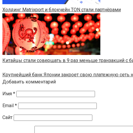
​​Холдинг Matrixport и блокчейн TON стали партнёрами
Китайцы стали совершать в 9 раз меньше транзакций с 
Крупнейший банк Японии закроет свою платежную сеть на
Добавить комментарий
Имя
*
Email
*
Сайт