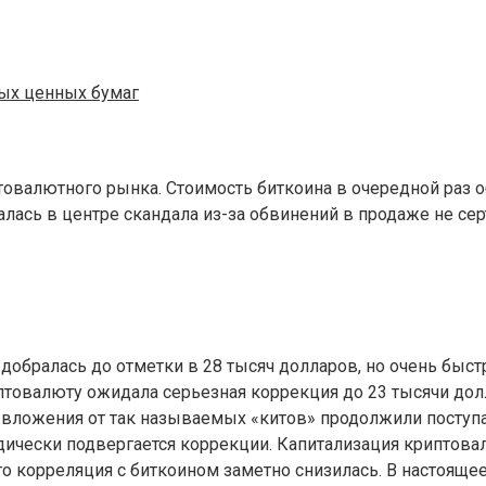
ных ценных бумаг
валютного рынка. Стоимость биткоина в очередной раз о
залась в центре скандала из-за обвинений в продаже не с
бралась до отметки в 28 тысяч долларов, но очень быстр
товалюту ожидала серьезная коррекция до 23 тысячи долл
 вложения от так называемых «китов» продолжили поступа
иодически подвергается коррекции. Капитализация криптов
о корреляция с биткоином заметно снизилась. В настоящее