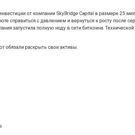
вестиции от компании SkyBridge Capital в размере 25 ми
е справиться с давлением и вернуться к росту после серь
ания запустила полную ноду в сети биткоина. Техническо
ют обязали раскрыть свои активы.
ь