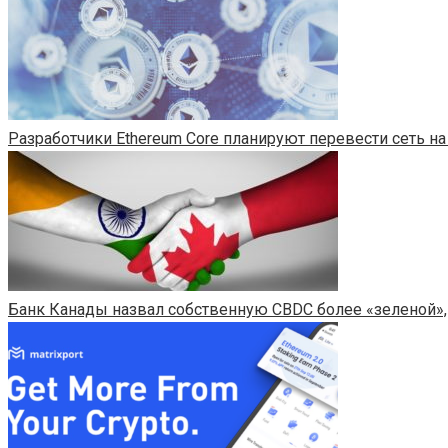
Разработчики Ethereum Core планируют перевести сеть на 
Банк Канады назвал собственную CBDC более «зеленой»,