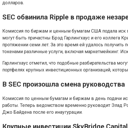
долларов.
SEC обвинила Ripple в продаже неза
Комиссия по биржам и ценным бумагам США подала иск п
могут быть причастны Брэд Гарлингхаус и его коллега К
протяжении семи лет. За это время ей удалось получить 
токенами различные услуги, включая маркетмейкинг. Ис
Гарлингхаус отметил, что подобные разбирательства могут
портфелях крупных инвестиционных организаций, котор
В SEC произошла смена руководства
Комиссия по ценным бумагам и биржам в день подачи иск
работы. Теперь ведомством временно руководит Элад Р
Джо Байдена после его инаугурации.
Крупные инвестиции SkyBridge Capital