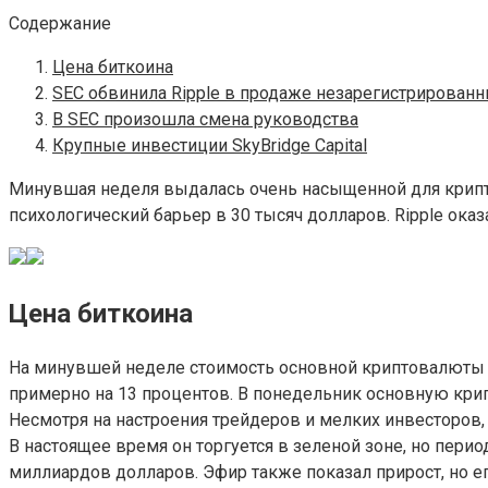
Содержание
Цена биткоина
SEC обвинила Ripple в продаже незарегистрирован
В SEC произошла смена руководства
Крупные инвестиции SkyBridge Capital
Минувшая неделя выдалась очень насыщенной для крипто
психологический барьер в 30 тысяч долларов. Ripple ока
Цена биткоина
На минувшей неделе стоимость основной криптовалюты до
примерно на 13 процентов. В понедельник основную крип
Несмотря на настроения трейдеров и мелких инвесторов,
В настоящее время он торгуется в зеленой зоне, но пер
миллиардов долларов. Эфир также показал прирост, но ег