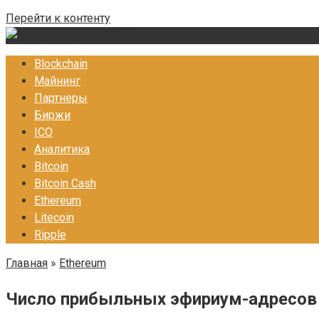
Перейти к контенту
Blockchain
Майнинг
Партнеры
Биржи
ICO
Аналитика
Bitcoin
Bitcoin Cash
Ethereum
Litecoin
Ripple
Главная
»
Ethereum
Число прибыльных эфириум-адресов 