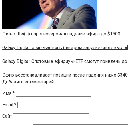
Питер Шифф спрогнозировал падение эфира до $1500
Galaxy Digital сомневается в быстром запуске спотовых 
Galaxy Digital: Спотовые эфириум-ETF смогут привлечь до
Эфир восстанавливает позиции после падения ниже $340
Добавить комментарий
Имя
*
Email
*
Сайт