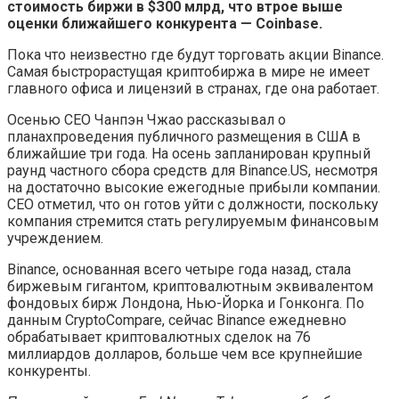
стоимость биржи в $З00 млpд, что втрое выше
оценки ближайшего конкурента — Coinbase.
Пока что неизвестно где будут торговать акции Binance.
Самая быстрорастущая криптобиржа в мире не имеет
главного офиса и лицензий в странах, где она работает.
Осенью СЕО Чанпэн Чжао рассказывал о
планахпроведения публичного размещения в США в
ближайшие три года. На осень запланирован крупный
раунд частного сбора средств для Binance.US, несмотря
на достаточно высокие ежегодные прибыли компании.
СЕО отметил, что он готов уйти с должности, поскольку
компания стремится стать регулируемым финансовым
учреждением.
Binance, основанная всего четыре года назад, стала
биржевым гигантом, криптовалютным эквивалентом
фондовых бирж Лондона, Нью-Йорка и Гонконга. По
данным CryptoCompare, сейчас Binance ежедневно
обрабатывает криптовалютных сделок на 76
миллиардов долларов, больше чем все крупнейшие
конкуренты.