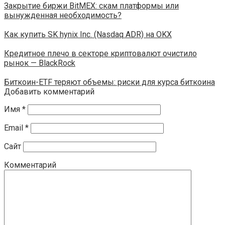
Закрытие биржи BitMEX: скам платформы или
вынужденная необходимость?
Как купить SK hynix Inc. (Nasdaq ADR) на OKX
Кредитное плечо в секторе криптовалют очистило
рынок — BlackRock
Биткоин-ETF теряют объемы: риски для курса биткоина
Добавить комментарий
Имя
*
Email
*
Сайт
Комментарий