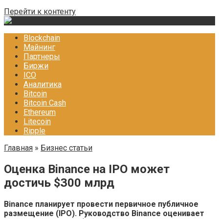
Перейти к контенту
Blockchain
Майнинг
Партнеры
Биржи
ICO
Аналитика
Bitcoin
Bitcoin Cash
Ethereum
Litecoin
Ripple
Главная
»
Бизнес статьи
Оценка Binance на IPO может
достичь $З00 млpд
Binance планирует провести первичное публичное
размещение (IPO). Руководство Binance оценивает