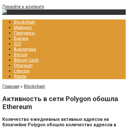
Перейти к контенту
Blockchain
Майнинг
Партнеры
Биржи
ICO
Аналитика
Bitcoin
Bitcoin Cash
Ethereum
Litecoin
Ripple
Главная
»
Blockchain
Активность в сети Polygon обошла
Ethereum
Количество ежедневных активных адресов на
блокчейне Polygon обошло количество адресов в