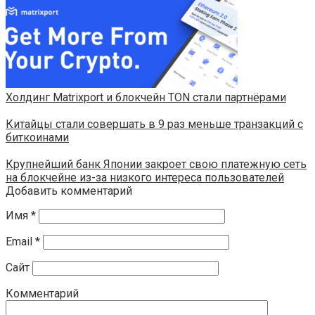
​​Холдинг Matrixport и блокчейн TON стали партнёрами
Китайцы стали совершать в 9 раз меньше транзакций с
биткоинами
Крупнейший банк Японии закроет свою платежную сеть
на блокчейне из-за низкого интереса пользователей
Добавить комментарий
Имя
*
Email
*
Сайт
Комментарий