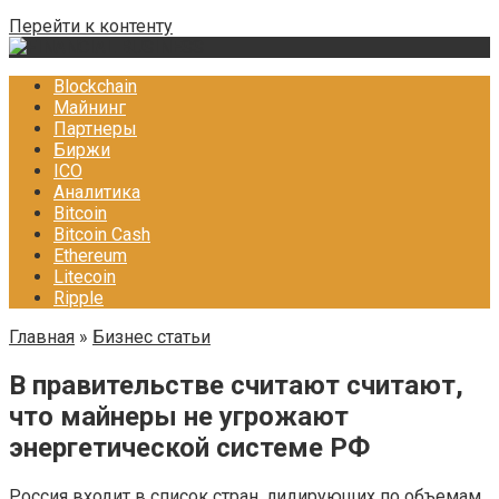
Перейти к контенту
Blockchain
Майнинг
Партнеры
Биржи
ICO
Аналитика
Bitcoin
Bitcoin Cash
Ethereum
Litecoin
Ripple
Главная
»
Бизнес статьи
В правительстве считают считают,
что майнеры не угрожают
энергетической системе РФ
Россия входит в список стран, лидирующих по объемам