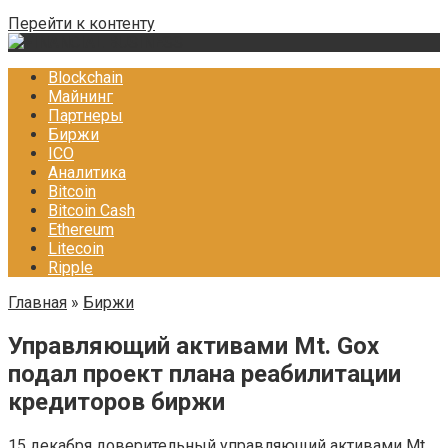
Перейти к контенту
Blockchain
Майнинг
Партнеры
Биржи
ICO
Аналитика
Bitcoin
Bitcoin Cash
Ethereum
Litecoin
Ripple
Главная
»
Биржи
Управляющий активами Mt. Gox
подал проект плана реабилитации
кредиторов биржи
15 декабря доверительный управляющий активами Mt.