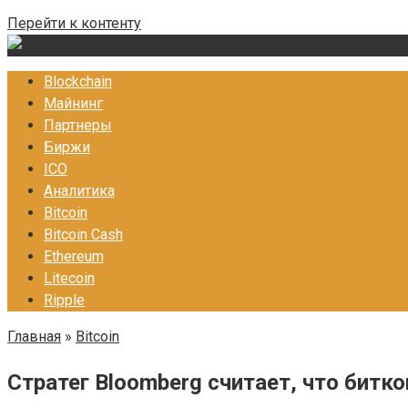
Перейти к контенту
Blockchain
Майнинг
Партнеры
Биржи
ICO
Аналитика
Bitcoin
Bitcoin Cash
Ethereum
Litecoin
Ripple
Главная
»
Bitcoin
Стратег Bloomberg считает, что битк