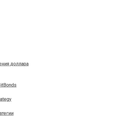
ения доллара
itBonds
ategy
атегии