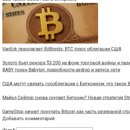
VanEck предлагает BitBonds: BTC плюс облигации США
Золото бьёт рекорд $3,200 на фоне торговой войны и пад
BABY токен Babylon: подробности airdrop и запуск сети
США могут связать гособлигации с Биткоином: что такое B
Майкл Сейлор снова скупает биткоин? Новая стратегия Str
GameStop начнет покупать Bitcoin как часть резервной стр
Добавить комментарий