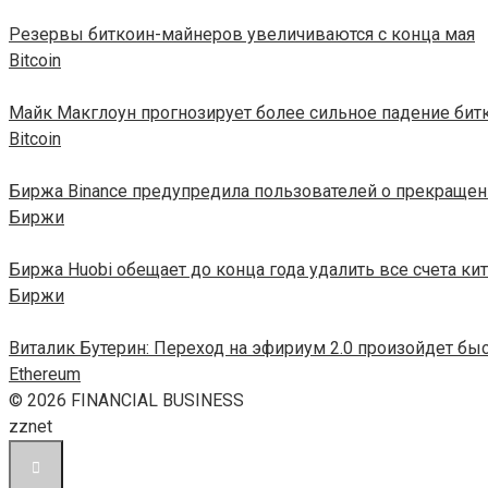
Резервы биткоин-майнеров увеличиваются с конца мая
Bitcoin
Майк Макглоун прогнозирует более сильное падение бит
Bitcoin
Биржа Binance предупредила пользователей о прекращен
Биржи
Биржа Huobi обещает до конца года удалить все счета ки
Биржи
Виталик Бутерин: Переход на эфириум 2.0 произойдет бы
Ethereum
© 2026 FINANCIAL BUSINESS
zznet