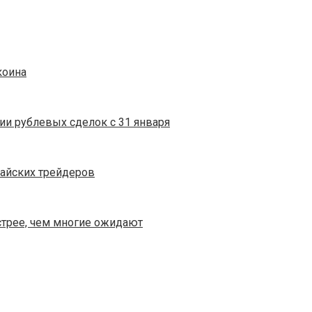
коина
ии рублевых сделок с 31 января
тайских трейдеров
стрее, чем многие ожидают