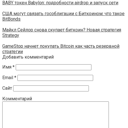
BABY токен Babylon: подробности airdrop и запуск сети
США могут связать гособлигации с Биткоином: что такое
BitBonds
Майкл Сейлор снова скупает биткоин? Новая стратегия
Strategy
GameStop начнет покупать Bitcoin как часть резервной
стратегии
Добавить комментарий
Имя
*
Email
*
Сайт
Комментарий