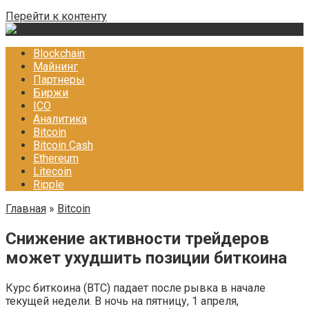
Перейти к контенту
Blockchain
Майнинг
Партнеры
Биржи
ICO
Аналитика
Bitcoin
Bitcoin Cash
Ethereum
Litecoin
Ripple
Главная
»
Bitcoin
Снижение активности трейдеров
может ухудшить позиции биткоина
Курс биткоина (BTC) падает после рывка в начале
текущей недели. В ночь на пятницу, 1 апреля,