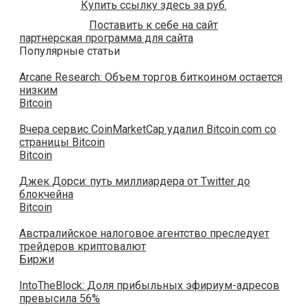
Купить ссылку здесь за
руб.
Поставить к себе на сайт
партнерская программа для сайта
Популярные статьи
Arcane Research: Объем торгов биткоином остается
низким
Bitcoin
Вчера сервис CoinMarketCap удалил Bitcoin.com со
страницы Bitcoin
Bitcoin
Джек Дорси: путь миллиардера от Twitter до
блокчейна
Bitcoin
Австралийское налоговое агентство преследует
трейдеров криптовалют
Биржи
IntoTheBlock: Доля прибыльных эфириум-адресов
превысила 56%