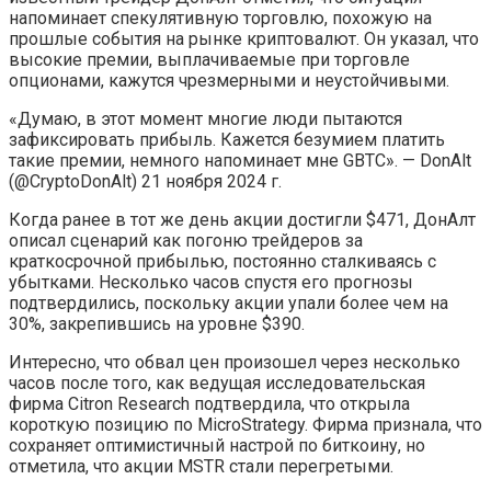
напоминает спекулятивную торговлю, похожую на
прошлые события на рынке криптовалют. Он указал, что
высокие премии, выплачиваемые при торговле
опционами, кажутся чрезмерными и неустойчивыми.
«Думаю, в этот момент многие люди пытаются
зафиксировать прибыль. Кажется безумием платить
такие премии, немного напоминает мне GBTC». — DonAlt
(@CryptoDonAlt) 21 ноября 2024 г.
Когда ранее в тот же день акции достигли $471, ДонАлт
описал сценарий как погоню трейдеров за
краткосрочной прибылью, постоянно сталкиваясь с
убытками. Несколько часов спустя его прогнозы
подтвердились, поскольку акции упали более чем на
30%, закрепившись на уровне $390.
Интересно, что обвал цен произошел через несколько
часов после того, как ведущая исследовательская
фирма Citron Research подтвердила, что открыла
короткую позицию по MicroStrategy. Фирма признала, что
сохраняет оптимистичный настрой по биткоину, но
отметила, что акции MSTR стали перегретыми.