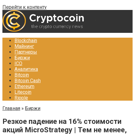
Перейти к контенту
Blockchain
Майнинг
Партнеры
Биржи
ICO
Аналитика
Bitcoin
Bitcoin Cash
Ethereum
Litecoin
Ripple
Главная
»
Биржи
Резкое падение на 16% стоимости
акций MicroStrategy | Тем не менее,