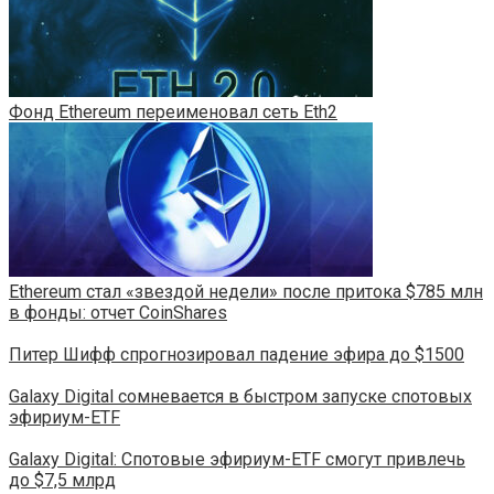
Фонд Ethereum переименовал сеть Eth2
Ethereum стал «звездой недели» после притока $785 млн
в фонды: отчет CoinShares
Питер Шифф спрогнозировал падение эфира до $1500
Galaxy Digital сомневается в быстром запуске спотовых
эфириум-ETF
Galaxy Digital: Спотовые эфириум-ETF смогут привлечь
до $7,5 млрд