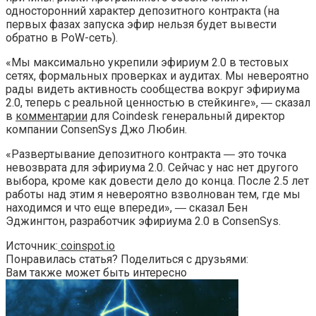
односторонний характер депозитного контракта (на
первых фазах запуска эфир нельзя будет вывести
обратно в PoW-сеть).
«Мы максимально укрепили эфириум 2.0 в тестовых
сетях, формальных проверках и аудитах. Мы невероятно
рады видеть активность сообщества вокруг эфириума
2.0, теперь с реальной ценностью в стейкинге», ― сказал
в
комментарии
для Coindesk генеральный директор
компании ConsenSys Джо Любин.
«Развертывание депозитного контракта ― это точка
невозврата для эфириума 2.0. Сейчас у нас нет другого
выбора, кроме как довести дело до конца. После 2.5 лет
работы над этим я невероятно взволнован тем, где мы
находимся и что еще впереди», ― сказал Бен
Эджингтон, разработчик эфириума 2.0 в ConsenSys.
Источник:
coinspot.io
Понравилась статья? Поделиться с друзьями:
Вам также может быть интересно