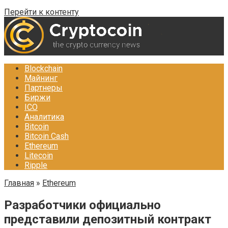
Перейти к контенту
Blockchain
Майнинг
Партнеры
Биржи
ICO
Аналитика
Bitcoin
Bitcoin Cash
Ethereum
Litecoin
Ripple
Главная
»
Ethereum
Разработчики официально
представили депозитный контракт