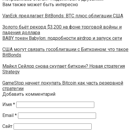
Вам также может быть интересно
VanEck предлагает BitBonds: BTC плюс облигации США
Золото бьёт рекорд $3,200 на фоне торговой войны и
падения доллара
BABY токен Babylon: подробности airdrop и запуск сети
США могут связать гособлигации с Биткоином: что такое
BitBonds
Майкл Сейлор снова скупает биткоин? Новая стратегия
Strategy
GameStop начнет покупать Bitcoin как часть резервной
стратегии
Добавить комментарий
Имя
*
Email
*
Сайт