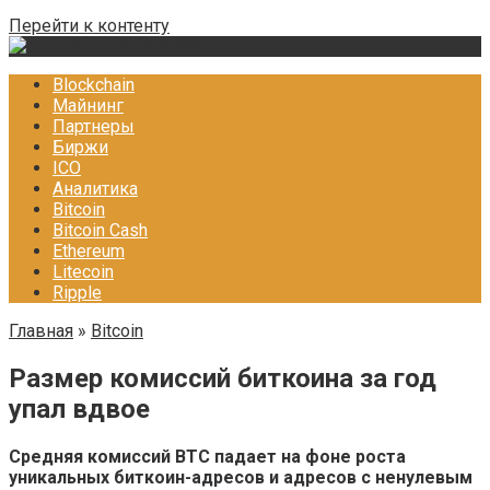
Перейти к контенту
Blockchain
Майнинг
Партнеры
Биржи
ICO
Аналитика
Bitcoin
Bitcoin Cash
Ethereum
Litecoin
Ripple
Главная
»
Bitcoin
Размер комиссий биткоина за год
упал вдвое
Средняя комиссий ВТС падает на фоне роста
уникальных биткоин-адресов и адресов с ненулевым