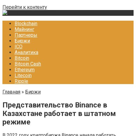
Перейти к контенту
Blockchain
Майнинг
Партнеры
Биржи
ICO
Аналитика
Bitcoin
Bitcoin Cash
Ethereum
Litecoin
Ripple
Главная
»
Биржи
Представительство Binance в
Казахстане работает в штатном
режиме
В 2022 году криптобиржа Binance начала работать