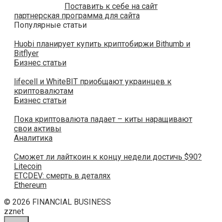
Поставить к себе на сайт
партнерская программа для сайта
Популярные статьи
Huobi планирует купить криптобиржи Bithumb и
Bitflyer
Бизнес статьи
lifecell и WhiteBIT приобщают украинцев к
криптовалютам
Бизнес статьи
Пока криптовалюта падает – киты наращивают
свои активы
Аналитика
Сможет ли лайткоин к концу недели достичь $90?
Litecoin
ETCDEV: смерть в деталях
Ethereum
© 2026 FINANCIAL BUSINESS
zznet