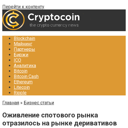
Перейти к контенту
Blockchain
Майнинг
Партнеры
Биржи
ICO
Аналитика
Bitcoin
Bitcoin Cash
Ethereum
Litecoin
Ripple
Главная
»
Бизнес статьи
Оживление спотового рынка
отразилось на рынке деривативов