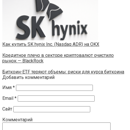
Как купить SK hynix Inc. (Nasdaq ADR) на OKX
Кредитное плечо в секторе криптовалют очистило
рынок — BlackRock
Биткоин-ETF теряют объемы: риски для курса биткоина
Добавить комментарий
Имя
*
Email
*
Сайт
Комментарий