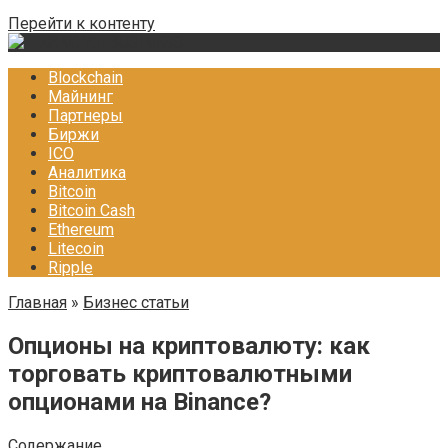
Перейти к контенту
Blockchain
Майнинг
Партнеры
Биржи
ICO
Аналитика
Bitcoin
Bitcoin Cash
Ethereum
Litecoin
Ripple
Главная
»
Бизнес статьи
Опционы на криптовалюту: как
торговать криптовалютными
опционами на Binance?
Содержание