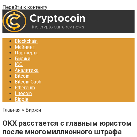
Перейти к контенту
Blockchain
Майнинг
Партнеры
Биржи
ICO
Аналитика
Bitcoin
Bitcoin Cash
Ethereum
Litecoin
Ripple
Главная
»
Биржи
OKX расстается с главным юристом
после многомиллионного штрафа