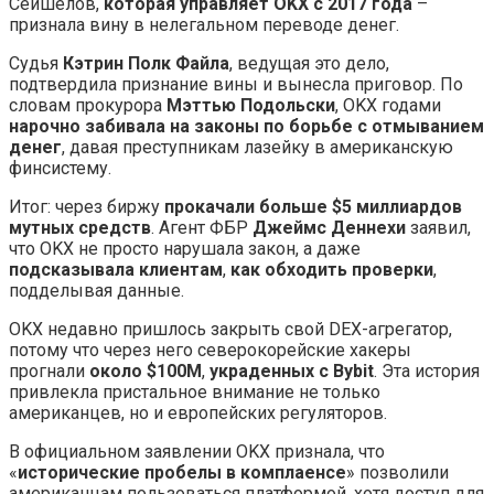
Сейшелов,
которая управляет OKX с 2017 года
–
признала вину в нелегальном переводе денег.
Судья
Кэтрин Полк Файла
, ведущая это дело,
подтвердила признание вины и вынесла приговор. По
словам прокурора
Мэттью Подольски
, OKX годами
нарочно забивала на законы по борьбе с отмыванием
денег
, давая преступникам лазейку в американскую
финсистему.
Итог: через биржу
прокачали больше $5 миллиардов
мутных средств
. Агент ФБР
Джеймс Деннехи
заявил,
что OKX не просто нарушала закон, а даже
подсказывала клиентам
,
как обходить проверки
,
подделывая данные.
OKX недавно пришлось закрыть свой DEX-агрегатор,
потому что через него северокорейские хакеры
прогнали
около $100M
,
украденных с Bybit
. Эта история
привлекла пристальное внимание не только
американцев, но и европейских регуляторов.
В официальном заявлении OKX признала, что
«
исторические пробелы в комплаенсе
» позволили
американцам пользоваться платформой, хотя доступ для