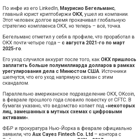
По инфе из его LinkedIn,
Маурисио Бегельманс
,
главный юрист криптобиржи
OKX
, ушел из компании.
Этот человек долгое время прокачивал глобальную
стратегию комплаенса OKX, но теперь – всё, точка.
Бегельманс отметил у себя в профиле, что проработал в
OKX почти четыре года –
с августа 2021-го по март
2025-го
.
Его уход случился аккурат после того, как
OKX пришлось
заплатить больше полумиллиарда долларов в рамках
урегулирования дела с Минюстом США
. Источники
шепчутся, что его уход напрямую связан с этим
скандалом.
Параллельно американское подразделение OKX, OKcoin,
в феврале прошлого года словило повестку от CFTC. В
бумагах указано, что ведомство копает под «
некоторых
лиц, замешанных в мутных схемах с цифровыми
активами
«.
ФБР и прокуратура Нью-Йорка в феврале официально
заявили, что
Aux Cayes Fintech Co. Ltd
– контора с