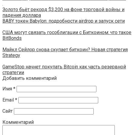
Золото бьёт рекорд $3,200 на фоне торговой войны и
падения доллара
BABY токен Babylon: подробности airdrop и запуск сети
США могут связать гособлигации с Биткоином: что такое
BitBonds
Майкл Сейлор снова скупает биткоин? Новая стратегия
Strategy
GameStop начнет покупать Bitcoin как часть резервной
стратегии
Добавить комментарий
Имя
*
Email
*
Сайт
Комментарий