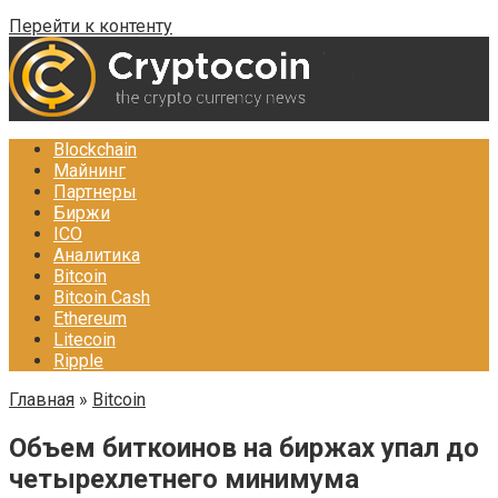
Перейти к контенту
Blockchain
Майнинг
Партнеры
Биржи
ICO
Аналитика
Bitcoin
Bitcoin Cash
Ethereum
Litecoin
Ripple
Главная
»
Bitcoin
Объем биткоинов на биржах упал до
четырехлетнего минимума