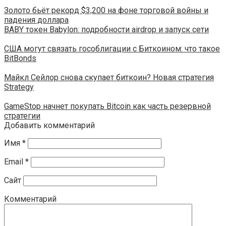
Золото бьёт рекорд $3,200 на фоне торговой войны и
падения доллара
BABY токен Babylon: подробности airdrop и запуск сети
США могут связать гособлигации с Биткоином: что такое
BitBonds
Майкл Сейлор снова скупает биткоин? Новая стратегия
Strategy
GameStop начнет покупать Bitcoin как часть резервной
стратегии
Добавить комментарий
Имя
*
Email
*
Сайт
Комментарий