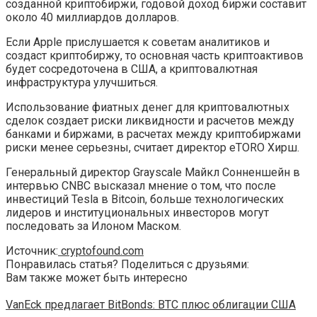
созданной криптобиржи, годовой доход биржи составит
около 40 миллиардов долларов.
Если Apple прислушается к советам аналитиков и
создаст криптобиржу, то основная часть криптоактивов
будет сосредоточена в США, а криптовалютная
инфраструктура улучшиться.
Использование фиатных денег для криптовалютных
сделок создает риски ликвидности и расчетов между
банками и биржами, в расчетах между криптобиржами
риски менее серьезны, считает директор eTORO Хирш.
Генеральный директор Grayscale Майкл Сонненшейн в
интервью CNBC высказал мнение о том, что после
инвестиций Tesla в Bitcoin, больше технологических
лидеров и институциональных инвесторов могут
последовать за Илоном Маском.
Источник:
cryptofound.com
Понравилась статья? Поделиться с друзьями:
Вам также может быть интересно
VanEck предлагает BitBonds: BTC плюс облигации США