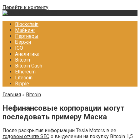
Перейти к контенту
Blockchain
Майнинг
Партнеры
Биржи
ICO
Аналитика
Bitcoin
Bitcoin Cash
Ethereum
Litecoin
Ripple
Главная
»
Bitcoin
Нефинансовые корпорации могут
последовать примеру Маска
После раскрытия информации Tesla Motors в ее
годовом отчете SEC
о выделении на покупку Bitcoin 1,5