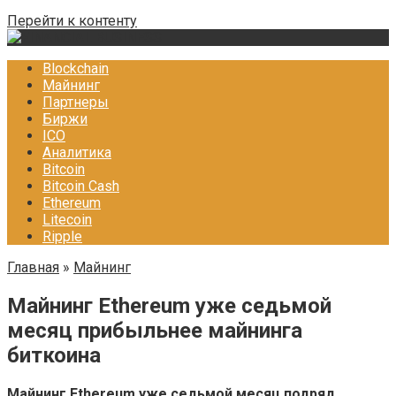
Перейти к контенту
Blockchain
Майнинг
Партнеры
Биржи
ICO
Аналитика
Bitcoin
Bitcoin Cash
Ethereum
Litecoin
Ripple
Главная
»
Майнинг
Майнинг Ethereum уже седьмой
месяц прибыльнее майнинга
биткоина
Майнинг Ethereum уже седьмой месяц подряд