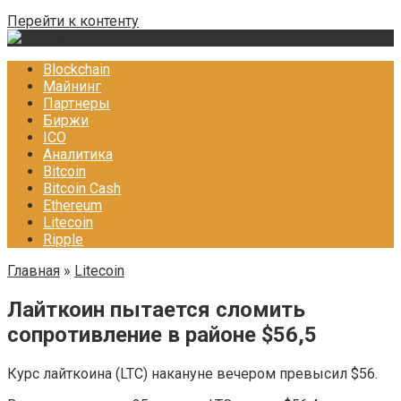
Перейти к контенту
Blockchain
Майнинг
Партнеры
Биржи
ICO
Аналитика
Bitcoin
Bitcoin Cash
Ethereum
Litecoin
Ripple
Главная
»
Litecoin
Лайткоин пытается сломить
сопротивление в районе $56,5
Курс лайткоина (LTC) накануне вечером превысил $56.