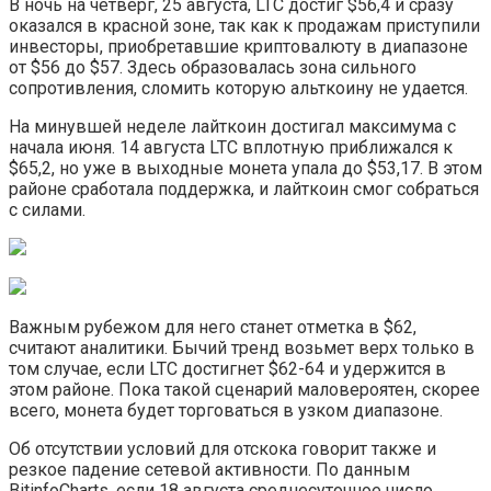
В ночь на четверг, 25 августа, LTC достиг $56,4 и сразу
оказался в красной зоне, так как к продажам приступили
инвесторы, приобретавшие криптовалюту в диапазоне
от $56 до $57. Здесь образовалась зона сильного
сопротивления, сломить которую альткоину не удается.
На минувшей неделе лайткоин достигал максимума с
начала июня. 14 августа LTC вплотную приближался к
$65,2, но уже в выходные монета упала до $53,17. В этом
районе сработала поддержка, и лайткоин смог собраться
с силами.
Важным рубежом для него станет отметка в $62,
считают аналитики. Бычий тренд возьмет верх только в
том случае, если LTC достигнет $62-64 и удержится в
этом районе. Пока такой сценарий маловероятен, скорее
всего, монета будет торговаться в узком диапазоне.
Об отсутствии условий для отскока говорит также и
резкое падение сетевой активности. По данным
BitinfoCharts, если 18 августа среднесуточное число