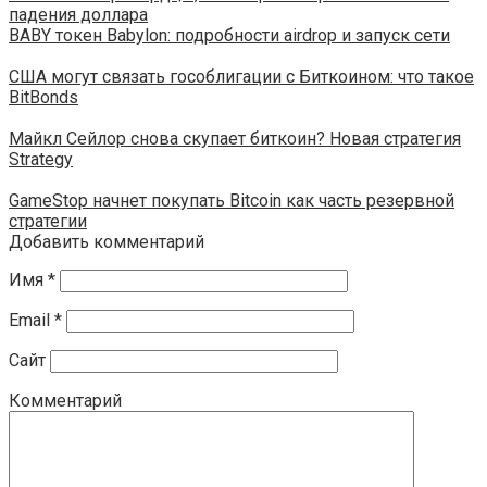
падения доллара
BABY токен Babylon: подробности airdrop и запуск сети
США могут связать гособлигации с Биткоином: что такое
BitBonds
Майкл Сейлор снова скупает биткоин? Новая стратегия
Strategy
GameStop начнет покупать Bitcoin как часть резервной
стратегии
Добавить комментарий
Имя
*
Email
*
Сайт
Комментарий