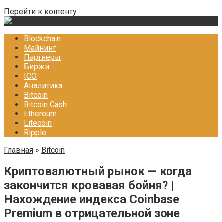
Перейти к контенту
Blockchain
Майнинг
Партнеры
Биржи
ICO
Аналитика
Bitcoin
Bitcoin Cash
Ethereum
Litecoin
Ripple
Главная
»
Bitcoin
Криптовалютный рынок — когда
закончится кровавая бойня? |
Нахождение индекса Coinbase
Premium в отрицательной зоне