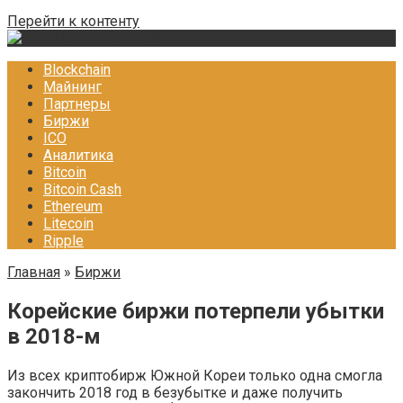
Перейти к контенту
Blockchain
Майнинг
Партнеры
Биржи
ICO
Аналитика
Bitcoin
Bitcoin Cash
Ethereum
Litecoin
Ripple
Главная
»
Биржи
Корейские биржи потерпели убытки
в 2018-м
Из всех криптобирж Южной Кореи только одна смогла
закончить 2018 год в безубытке и даже получить