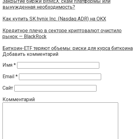
Закрытие биржи BitMEX: скам платформы или
вынужденная необходимость?
Как купить SK hynix Inc. (Nasdaq ADR) на OKX
Кредитное плечо в секторе криптовалют очистило
рынок — BlackRock
Биткоин-ETF теряют объемы: риски для курса биткоина
Добавить комментарий
Имя
*
Email
*
Сайт
Комментарий