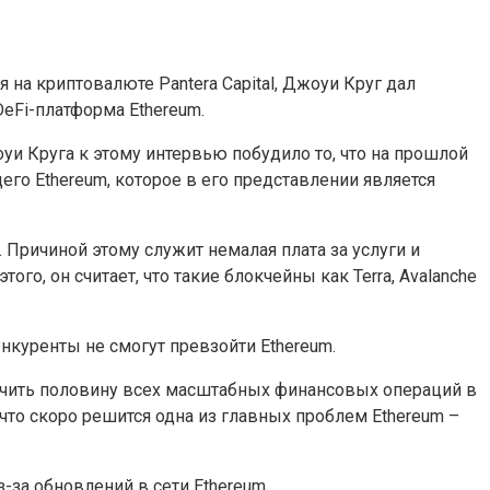
на криптовалюте Pantera Capital, Джоуи Круг дал
eFi-платформа Ethereum.
и Круга к этому интервью побудило то, что на прошлой
го Ethereum, которое в его представлении является
 Причиной этому служит немалая плата за услуги и
о, он считает, что такие блокчейны как Terra, Avalanche
нкуренты не смогут превзойти Ethereum.
печить половину всех масштабных финансовых операций в
 что скоро решится одна из главных проблем Ethereum –
-за обновлений в сети Ethereum.