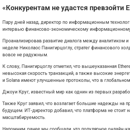
«Конкурентам не удастся превзойти E
Пару дней назад, директор по информационным технологи
интервью финансово-экономическому информационному аг
Проанализировав развитие диалога между аналитиком и 
неделе Николаос Панигирцоглу, стратег финансового хол
вовсе не радужным.
К слову, Панигирцоглу отметил, что вышеуказанная Ether
невысокая скорость транзакций, а также высокие энергет
и Solana имеют улучшенные протоколы, что в глобально
Джоуи Круг, известный мир как однин из первых разработ
Также Круг заявил, что возлагает большие надежды на п
будущем. ИТ-директор добавил, что платформа не стоит на
масштабируемость.
Напомним, ранее мы сообщали, что популярное онлайн-ка