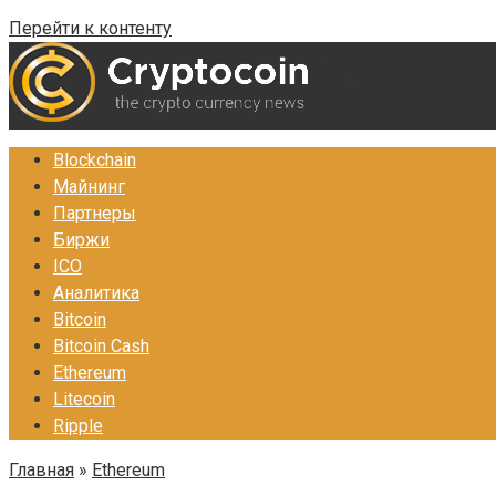
Перейти к контенту
Blockchain
Майнинг
Партнеры
Биржи
ICO
Аналитика
Bitcoin
Bitcoin Cash
Ethereum
Litecoin
Ripple
Главная
»
Ethereum