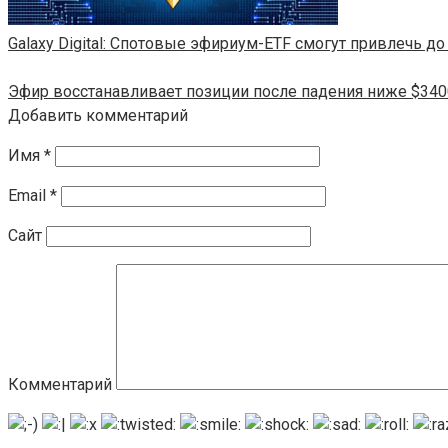
Galaxy Digital: Спотовые эфириум-ETF смогут привлечь до
Эфир восстанавливает позиции после падения ниже $340
Добавить комментарий
Имя
*
Email
*
Сайт
Комментарий