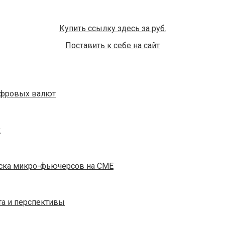
Купить ссылку здесь за
руб.
Поставить к себе на сайт
цифровых валют
х
уска микро-фьючерсов на CME
та и перспективы