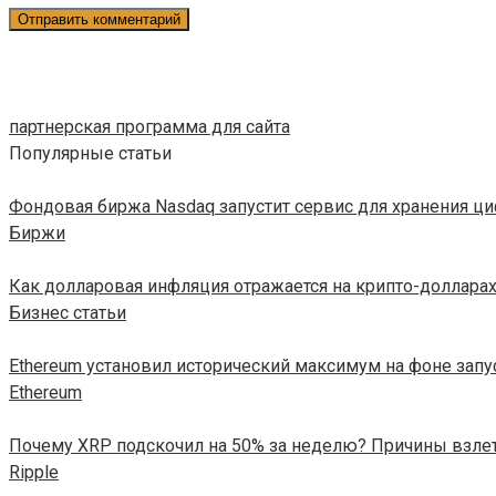
партнерская программа для сайта
Популярные статьи
Фондовая биржа Nasdaq запустит сервис для хранения 
Биржи
Как долларовая инфляция отражается на крипто-доллара
Бизнес статьи
Ethereum установил исторический максимум на фоне зап
Ethereum
Почему XRP подскочил на 50% за неделю? Причины взле
Ripple