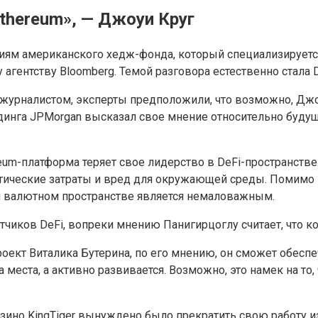
thereum», — Джоуи Круг
ям американского хедж-фонда, который специализируется 
ентству Bloomberg. Темой разговора естественно стала D
журналистом, эксперты предположили, что возможно, Джоу
динга JPMorgan высказал свое мнение относительно будуще
eum-платформа теряет свое лидерство в DeFi-пространстве.
ические затраты и вред для окружающей среды. Помимо этог
м валютном пространстве является немаловажным.
чиков DeFi, вопреки мнению Панигирцоглу считает, что ко
роект Виталика Бутерина, по его мнению, он сможет обес
 места, а активно развивается. Возможно, это намек на то,
зино KingTiger вынуждено было прекратить свою работу из