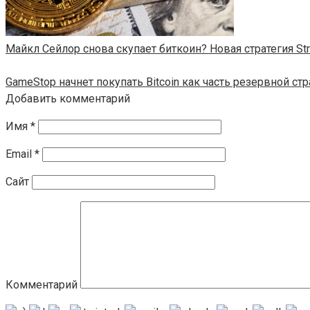
Майкл Сейлор снова скупает биткоин? Новая стратегия Str
GameStop начнет покупать Bitcoin как часть резервной стр
Добавить комментарий
Имя
*
Email
*
Сайт
Комментарий