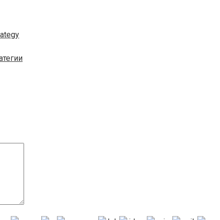
ategy
атегии