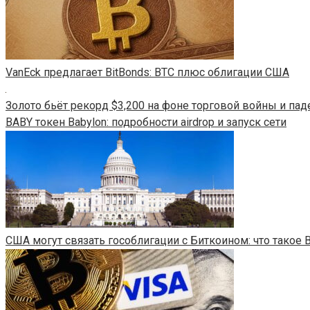
VanEck предлагает BitBonds: BTC плюс облигации США
Золото бьёт рекорд $3,200 на фоне торговой войны и пад
BABY токен Babylon: подробности airdrop и запуск сети
США могут связать гособлигации с Биткоином: что такое B