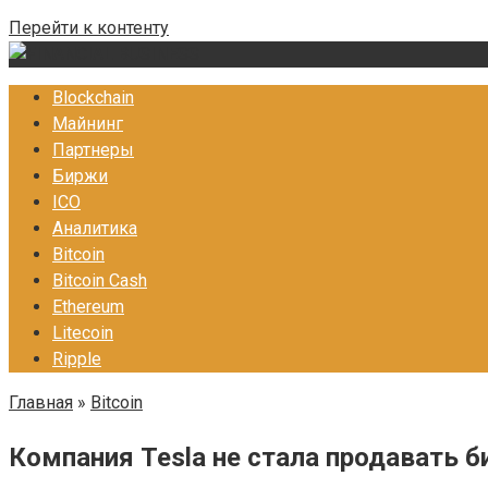
Перейти к контенту
Blockchain
Майнинг
Партнеры
Биржи
ICO
Аналитика
Bitcoin
Bitcoin Cash
Ethereum
Litecoin
Ripple
Главная
»
Bitcoin
Компания Tesla не стала продавать 