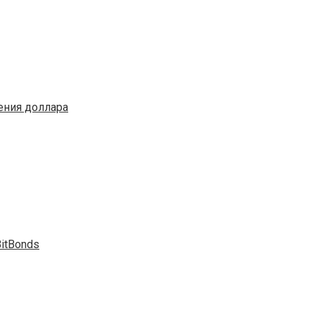
ения доллара
itBonds