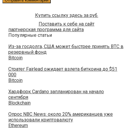
Купить ссылку здесь за
руб.
Поставить к себе на сайт
партнерская программа для сайта
Популярные статьи
Из-за госдолга, США может быстрее принять BTC в
резервный фонд
Bitcoin
Стратег Fairlead ожидает взлета биткоина до $51
000
Bitcoin
Хардфорк Cardano запланирован на начало
сентября
Blockchain
Опрос NBC News: около 20% американцев уже
использовали криптовалюту
Ethereum