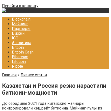
Перейти к контенту
Blockchain
Майнинг
Партнеры
Биржи
ICO
Аналитика
Bitcoin
Bitcoin Cash
Ethereum
Litecoin
Ripple
Главная
»
Бизнес статьи
Казахстан и Россия резко нарастили
биткоин-мощности
До середины 2021 года китайские майнеры
контролировали хешрейт биткоина. Майнинг-пулы из