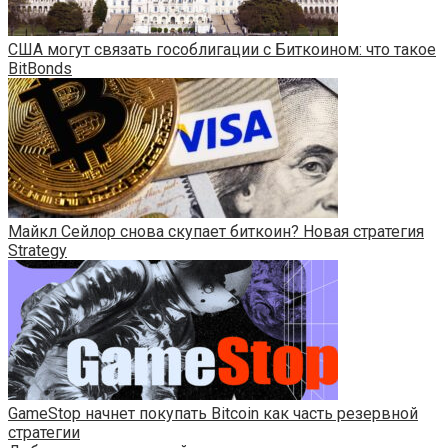
США могут связать гособлигации с Биткоином: что такое
BitBonds
Майкл Сейлор снова скупает биткоин? Новая стратегия
Strategy
GameStop начнет покупать Bitcoin как часть резервной
стратегии