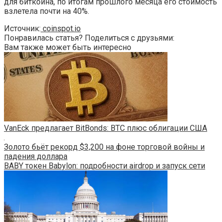
для биткоина, по итогам прошлого месяца его стоимость
взлетела почти на 40%.
Источник:
coinspot.io
Понравилась статья? Поделиться с друзьями:
Вам также может быть интересно
VanEck предлагает BitBonds: BTC плюс облигации США
Золото бьёт рекорд $3,200 на фоне торговой войны и
падения доллара
BABY токен Babylon: подробности airdrop и запуск сети