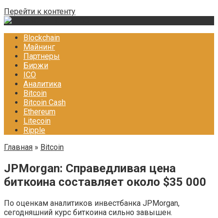
Перейти к контенту
Blockchain
Майнинг
Партнеры
Биржи
ICO
Аналитика
Bitcoin
Bitcoin Cash
Ethereum
Litecoin
Ripple
Главная
»
Bitcoin
JPMorgan: Справедливая цена
биткоина составляет около $35 000
По оценкам аналитиков инвестбанка JPMorgan,
сегодняшний курс биткоина сильно завышен.