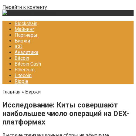
Перейти к контенту
Blockchain
Майнинг
Партнеры
Биржи
ICO
Аналитика
Bitcoin
Bitcoin Cash
Ethereum
Litecoin
Ripple
Главная
»
Биржи
Исследование: Киты совершают
наибольшее число операций на DEX-
платформах
Высокие транзакционные сборы на эфириуме