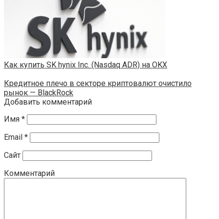
Как купить SK hynix Inc. (Nasdaq ADR) на OKX
Кредитное плечо в секторе криптовалют очистило
рынок — BlackRock
Добавить комментарий
Имя
*
Email
*
Сайт
Комментарий