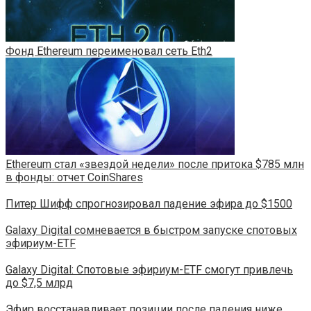
Фонд Ethereum переименовал сеть Eth2
Ethereum стал «звездой недели» после притока $785 млн
в фонды: отчет CoinShares
Питер Шифф спрогнозировал падение эфира до $1500
Galaxy Digital сомневается в быстром запуске спотовых
эфириум-ETF
Galaxy Digital: Спотовые эфириум-ETF смогут привлечь
до $7,5 млрд
Эфир восстанавливает позиции после падения ниже