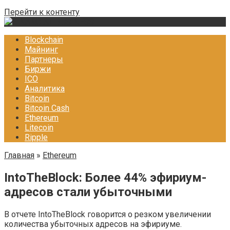
Перейти к контенту
Blockchain
Майнинг
Партнеры
Биржи
ICO
Аналитика
Bitcoin
Bitcoin Cash
Ethereum
Litecoin
Ripple
Главная
»
Ethereum
IntoTheBlock: Более 44% эфириум-
адресов стали убыточными
В отчете IntoTheBlock говорится о резком увеличении
количества убыточных адресов на эфириуме.