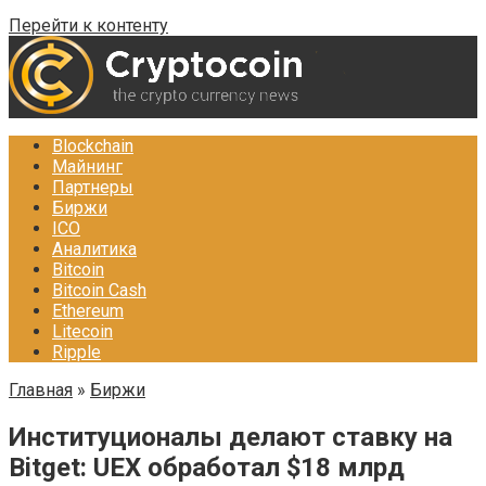
Перейти к контенту
Blockchain
Майнинг
Партнеры
Биржи
ICO
Аналитика
Bitcoin
Bitcoin Cash
Ethereum
Litecoin
Ripple
Главная
»
Биржи
Институционалы делают ставку на
Bitget: UEX обработал $18 млрд