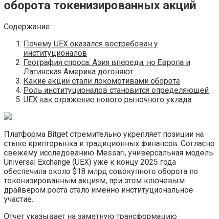
оборота токенизированных акций
Содержание
Почему UEX оказался востребован у
институционалов
География спроса: Азия впереди, но Европа и
Латинская Америка догоняют
Какие акции стали локомотивами оборота
Роль институционалов становится определяющей
UEX как отражение нового рыночного уклада
Платформа Bitget стремительно укрепляет позиции на
стыке крипторынка и традиционных финансов. Согласно
свежему исследованию Messari, универсальная модель
Universal Exchange (UEX) уже к концу 2025 года
обеспечила около $18 млрд совокупного оборота по
токенизированным акциям, при этом ключевым
драйвером роста стало именно институциональное
участие.
Отчет указывает на заметную трансформацию