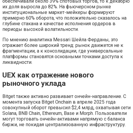
обеспечивали около 39% спотовых торгов, то к декабрю
их доля выросла до 82%. На фьючерсном рынке
институциональные маркет-мейкеры формируют
примерно 60% оборота, что положительно сказалось на
глубине стакана и качестве исполнения ордеров в
периоды высокой волатильности.
По мнению аналитика Messari Шейла Ферданы, это
отражает более широкий тренд: рынок движется не к
фрагментации, а к консолидации, где универсальные
платформы становятся основными точками доступа к
ликвидности.
UEX как отражение нового
рыночного уклада
Bitget также активно развивает ончейн-направление. С
момента запуска Bitget Onchain в апреле 2025 года
совокупный оборот превысил $2,4 млрд, охватывая сети
Solana, BNB Chain, Ethereum, Base и Morph. Пользователи
могут торговать ончейн-активами напрямую с баланса
биржи, не покидая централизованную инфраструктуру.