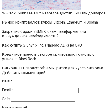
Убыток Coinbase во 2 квартале достиг 360 млн долларов
Рынок криптовалют: курсы Bitcoin, Ethereum и Solana
Закрытие биржи BitMEX: скам платформы или
вынужденная необходимость?
Как купить SK hynix Inc. (Nasdaq ADR) на OKX
Кредитное плечо в секторе криптовалют очистило
рынок — BlackRock
Биткоин-ETF теряют объемы: риски для курса биткоина
Добавить комментарий
Имя
*
Email
*
Сайт
Комментарий