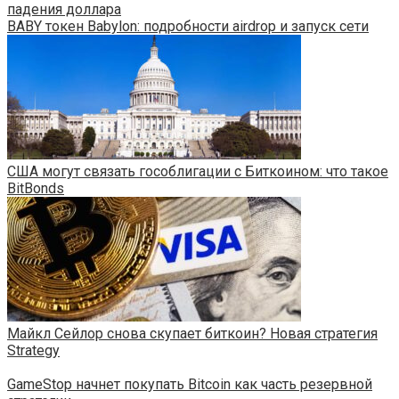
падения доллара
BABY токен Babylon: подробности airdrop и запуск сети
США могут связать гособлигации с Биткоином: что такое
BitBonds
Майкл Сейлор снова скупает биткоин? Новая стратегия
Strategy
GameStop начнет покупать Bitcoin как часть резервной