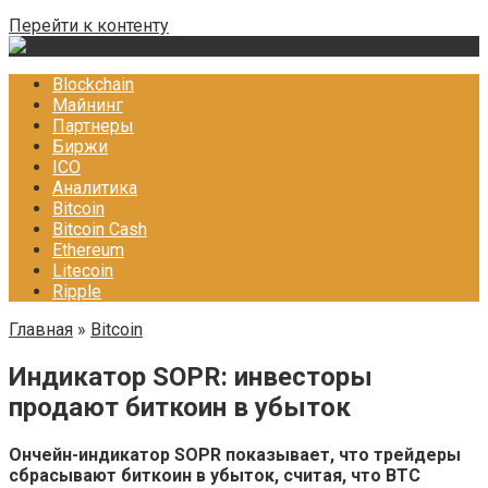
Перейти к контенту
Blockchain
Майнинг
Партнеры
Биржи
ICO
Аналитика
Bitcoin
Bitcoin Cash
Ethereum
Litecoin
Ripple
Главная
»
Bitcoin
Индикатор SOPR: инвесторы
продают биткоин в убыток
Ончейн-индикатор SOPR показывает, что трейдеры
сбрасывают биткоин в убыток, считая, что ВТС