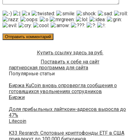
Купить ссылку здесь за
руб.
Поставить к себе на сайт
партнерская программа для сайта
Популярные статьи
Биржа KuCoin вновь опровергла сообщения о
готовящихся увольнениях сотрудников
Биржи
Доля прибыльных лайткоин-адресов выросла до
47%
Litecoin
K33 Resrarch: Спотовые криптофонды ETF в США
привлекут до 100 000 биткоинов