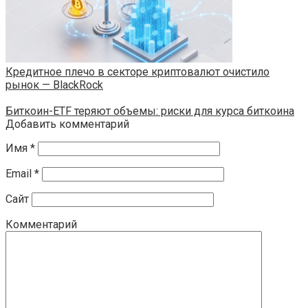
Кредитное плечо в секторе криптовалют очистило
рынок — BlackRock
Биткоин-ETF теряют объемы: риски для курса биткоина
Добавить комментарий
Имя
*
Email
*
Сайт
Комментарий