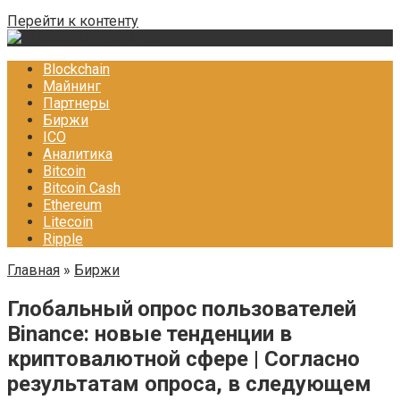
Перейти к контенту
Blockchain
Майнинг
Партнеры
Биржи
ICO
Аналитика
Bitcoin
Bitcoin Cash
Ethereum
Litecoin
Ripple
Главная
»
Биржи
Глобальный опрос пользователей
Binance: новые тенденции в
криптовалютной сфере | Согласно
результатам опроса, в следующем