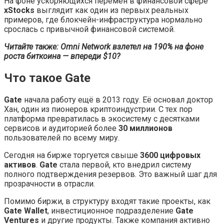
На фоне ускоряющихся перемен в финансовой сфере
xStocks
выглядит как один из первых реальных
примеров, где блокчейн-инфраструктура нормально
срослась с привычной финансовой системой.
Читайте также: Omni Network взлетел на 190% на фоне
роста биткоина — впереди $10?
Что такое Gate
Gate
начала работу ещё в 2013 году. Её основал доктор
Хан, один из пионеров криптоиндустрии. С тех пор
платформа превратилась в экосистему с десятками
сервисов и аудиторией более
30 миллионов
пользователей по всему миру.
Сегодня на бирже торгуется свыше
3600 цифровых
активов
.
Gate
стала первой, кто внедрил систему
полного подтверждения резервов. Это важный шаг для
прозрачности в отрасли.
Помимо биржи, в структуру входят такие проекты, как
Gate Wallet
, инвестиционное подразделение
Gate
Ventures
и другие продукты. Также компания активно