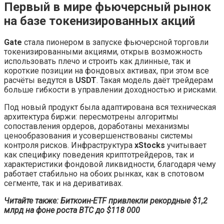
Первый в мире фьючерсный рынок
на базе токенизированных акций
Gate
стала пионером в запуске фьючерсной торговли
токенизированными акциями, открыв возможность
использовать плечо и строить как длинные, так и
короткие позиции на фондовых активах, при этом все
расчёты ведутся в
USDT
. Такая модель даёт трейдерам
больше гибкости в управлении доходностью и рисками.
Под новый продукт была адаптирована вся техническая
архитектура биржи: пересмотрены алгоритмы
сопоставления ордеров, доработаны механизмы
ценообразования и усовершенствованы системы
контроля рисков. Инфраструктура
xStocks
учитывает
как специфику поведения криптотрейдеров, так и
характеристики фондовой ликвидности, благодаря чему
работает стабильно на обоих рынках, как в спотовом
сегменте, так и на деривативах.
Читайте также: Биткоин-ETF привлекли рекордные $1,2
млрд на фоне роста BTC до $118 000