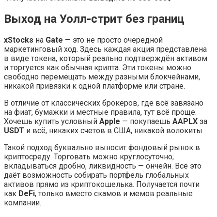
Выход на Уолл-стрит без границ
xStocks
на
Gate
— это не просто очередной
маркетинговый ход. Здесь каждая акция представлена
в виде токена, который реально подтверждён активом
и торгуется как обычная крипта. Эти токены можно
свободно перемещать между разными блокчейнами,
никакой привязки к одной платформе или стране.
В отличие от классических брокеров, где всё завязано
на фиат, бумажки и местные правила, тут всё проще.
Хочешь купить условный
Apple
— покупаешь
AAPLX
за
USDT
и всё, никаких счетов в США, никакой волокиты.
Такой подход буквально выносит фондовый рынок в
криптосреду. Торговать можно круглосуточно,
вкладываться дробно, ликвидность — ончейн. Всё это
даёт возможность собирать портфель глобальных
активов прямо из криптокошелька. Получается почти
как
DeFi
, только вместо скамов и мемов реальные
компании.