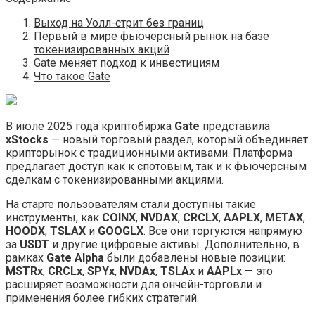
Выход на Уолл-стрит без границ
Первый в мире фьючерсный рынок на базе
токенизированных акций
Gate меняет подход к инвестициям
Что такое Gate
В июле 2025 года криптобиржа
Gate
представила
xStocks
— новый торговый раздел, который объединяет
крипторынок с традиционными активами. Платформа
предлагает доступ как к спотовым, так и к фьючерсным
сделкам с токенизированными акциями.
На старте пользователям стали доступны такие
инструменты, как
COINX
,
NVDAX
,
CRCLX
,
AAPLX
,
METAX
,
HOODX
,
TSLAX
и
GOOGLX
. Все они торгуются напрямую
за
USDT
и другие цифровые активы. Дополнительно, в
рамках
Gate Alpha
были добавлены новые позиции:
MSTRx
,
CRCLx
,
SPYx
,
NVDAx
,
TSLAx
и
AAPLx
— это
расширяет возможности для ончейн-торговли и
применения более гибких стратегий.