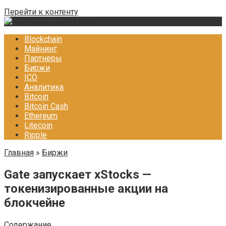
Перейти к контенту
Blockchain
Майнинг
Партнеры
Биржи
ICO
Аналитика
Bitcoin
Bitcoin Cash
Ethereum
Litecoin
Ripple
Главная
»
Биржи
Gate запускает xStocks —
токенизированные акции на
блокчейне
Содержание