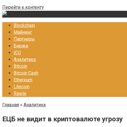
Перейти к контенту
Blockchain
Майнинг
Партнеры
Биржи
ICO
Аналитика
Bitcoin
Bitcoin Cash
Ethereum
Litecoin
Ripple
Главная
»
Аналитика
ЕЦБ не видит в криптовалюте угрозу