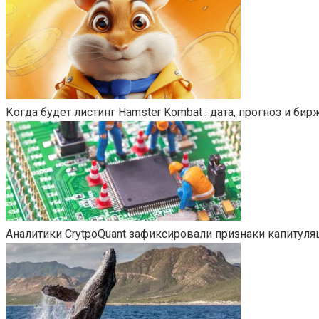
Когда будет листинг Hamster Kombat : дата, прогноз и бир
Аналитики CrytpoQuant зафиксировали признаки капитул