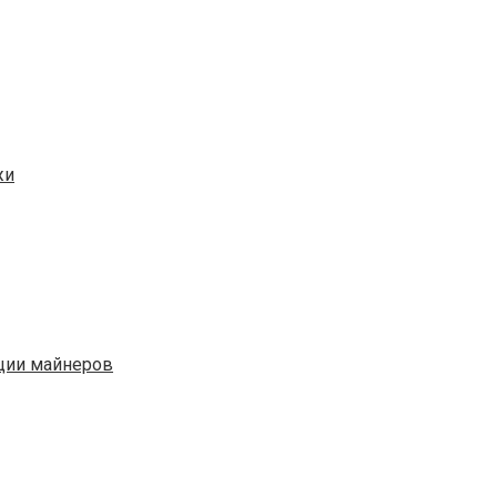
жи
яции майнеров