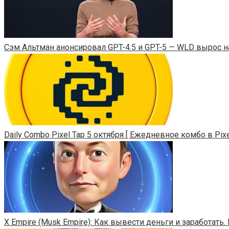
Сэм Альтман анонсировал GPT-4.5 и GPT-5 — WLD вырос н
Daily Combo Pixel Tap 5 октября [ Ежедневное комбо в Pixel
X Empire (Musk Empire): Как вывести деньги и заработат