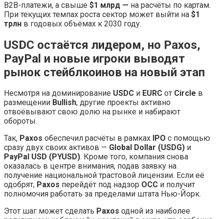
B2B-платежи, а свыше
$1 млрд —
на расчёты по картам.
При текущих темпах роста сектор может выйти на
$1
трлн
в годовых объёмах к 2030 году.
USDC остаётся лидером, но Paxos,
PayPal и новые игроки выводят
рынок стейблкоинов на новый этап
Несмотря на доминирование
USDC
и
EURC
от
Circle
в
размещении
Bullish
, другие проекты активно
отвоёвывают свою долю на рынке и набирают
обороты.
Так,
Paxos
обеспечил расчёты в рамках
IPO
с помощью
сразу двух своих активов —
Global Dollar (USDG)
и
PayPal USD (PYUSD)
. Кроме того, компания снова
оказалась в центре внимания, подав заявку на
получение национальной трастовой лицензии. Если её
одобрят,
Paxos
перейдёт под надзор
OCC
и получит
полномочия работать за пределами штата Нью-Йорк.
Этот шаг может сделать
Paxos
одной из наиболее