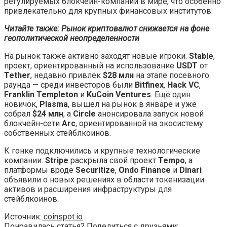
регулируемых блокчейн-компаний в мире, что особенно
привлекательно для крупных финансовых институтов.
Читайте также: Рынок криптовалют снижается на фоне
геополитической неопределенности
На рынок также активно заходят новые игроки.
Stable
,
проект, ориентированный на использование
USDT
от
Tether
, недавно привлёк
$28 млн
на этапе посевного
раунда — среди инвесторов были
Bitfinex
,
Hack VC
,
Franklin Templeton
и
KuCoin Ventures
. Ещё один
новичок,
Plasma
, вышел на рынок в январе и уже
собрал
$24 млн
, а
Circle
анонсировала запуск новой
блокчейн-сети
Arc
, ориентированной на экосистему
собственных стейблкоинов.
К гонке подключились и крупные технологические
компании.
Stripe
раскрыла свой проект
Tempo
, а
платформы вроде
Securitize
,
Ondo Finance
и
Dinari
объявили о новых решениях в области токенизации
активов и расширения инфраструктуры для
стейблкоинов.
Источник:
coinspot.io
Понравилась статья? Поделиться с друзьями: