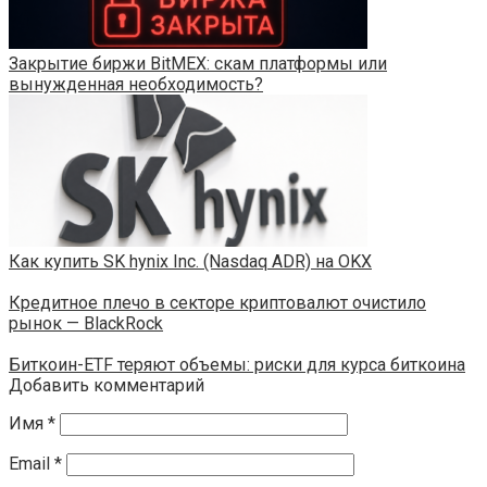
Закрытие биржи BitMEX: скам платформы или
вынужденная необходимость?
Как купить SK hynix Inc. (Nasdaq ADR) на OKX
Кредитное плечо в секторе криптовалют очистило
рынок — BlackRock
Биткоин-ETF теряют объемы: риски для курса биткоина
Добавить комментарий
Имя
*
Email
*