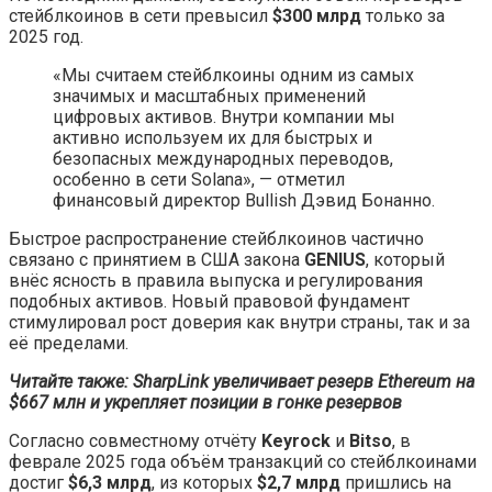
стейблкоинов в сети превысил
$300 млрд
только за
2025 год.
«Мы считаем стейблкоины одним из самых
значимых и масштабных применений
цифровых активов. Внутри компании мы
активно используем их для быстрых и
безопасных международных переводов,
особенно в сети Solana», — отметил
финансовый директор Bullish Дэвид Бонанно.
Быстрое распространение стейблкоинов частично
связано с принятием в США закона
GENIUS
, который
внёс ясность в правила выпуска и регулирования
подобных активов. Новый правовой фундамент
стимулировал рост доверия как внутри страны, так и за
её пределами.
Читайте также: SharpLink увеличивает резерв Ethereum на
$667 млн и укрепляет позиции в гонке резервов
Согласно совместному отчёту
Keyrock
и
Bitso
, в
феврале 2025 года объём транзакций со стейблкоинами
достиг
$6,3 млрд
, из которых
$2,7 млрд
пришлись на