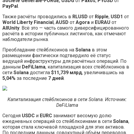
Société Générale-FORGE
,
USDG
от
Paxos
,
PYUSD
от
PayPal
.
Также расчёты проводились в
RLUSD
от
Ripple
,
USD1
от
World Liberty Financial
,
AUSD
от
Agora
и
EURAU
от
AllUnity
. Всё это — часть самого диверсифицированного
расчёта в истории публичных листингов, как отмечают
наблюдатели рынка.
Преобладание стейблкоинов на
Solana
в этом
размещении фактически подтвердило её статус
ведущей инфраструктуры для расчётных операций. По
данным
DeFiLlama
, капитализация всех стейблкоинов в
сети
Solana
достигла
$11,739 млрд
, увеличившись на
5,04%
за последние
7 дней
.
Капитализация стейблкоинов в сети Solana. Источник:
DeFiLlama
Сегодня
USDC
и
EURC
занимают весомую долю
ежедневных операций со стейблкоинами в сети
Solana
,
которая стала ключевой площадкой для этих активов.
По последним данным, совокупный объём переводов