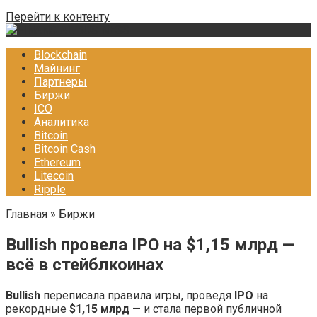
Перейти к контенту
Blockchain
Майнинг
Партнеры
Биржи
ICO
Аналитика
Bitcoin
Bitcoin Cash
Ethereum
Litecoin
Ripple
Главная
»
Биржи
Bullish провела IPO на $1,15 млрд —
всё в стейблкоинах
Bullish
переписала правила игры, проведя
IPO
на
рекордные
$1,15 млрд
— и стала первой публичной