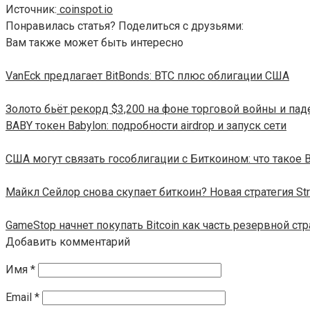
Источник:
coinspot.io
Понравилась статья? Поделиться с друзьями:
Вам также может быть интересно
VanEck предлагает BitBonds: BTC плюс облигации США
Золото бьёт рекорд $3,200 на фоне торговой войны и пад
BABY токен Babylon: подробности airdrop и запуск сети
США могут связать гособлигации с Биткоином: что такое B
Майкл Сейлор снова скупает биткоин? Новая стратегия Str
GameStop начнет покупать Bitcoin как часть резервной стр
Добавить комментарий
Имя
*
Email
*