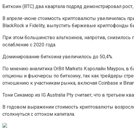
Биткоин (BTC) два квартала подряд демонстрировал рост,
В апреле-июне стоимость криптовалюты увеличилась при
BlackRock и Fidelity, выпустить биржевые криптофонды б
При этом большинство альткоинов, напротив, снизилось по
ослабление с 2020 года.
Доминирование биткоина увеличилось до 50,4%.
По мнению аналитика OrBit Markets Кэролайн Маурон, в 
опционы и фьючерсы по биткоину, так как трейдеры стр
отношению к участникам рынка, включая Coinbase и Binan
Тони Сикамор из IG Australia Pty считает, что в третьем 
В годовом выражении стоимость криптовалюты возросла 
столкнуться с оттоком капитала.