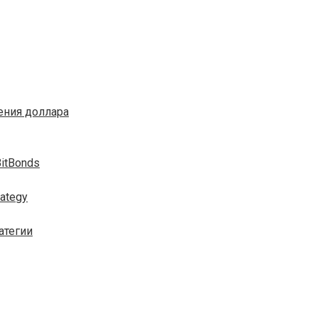
ения доллара
itBonds
ategy
атегии