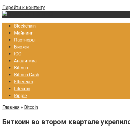
Перейти к контенту
Blockchain
Майнинг
Партнеры
Биржи
ICO
Аналитика
Bitcoin
Bitcoin Cash
Ethereum
Litecoin
Ripple
Главная
»
Bitcoin
Биткоин во втором квартале укрепилс