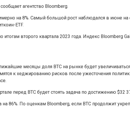
 сообщает агентство Bloomberg.
мерно на 8%. Самый большой рост наблюдался в июне на ф
иткоин-ETF.
 итогам второго квартала 2023 года. Индекс Bloomberg Gal
ближайшие месяцы доля BTC на рынке будет увеличиваться.
емятся к хеджированию рисков после ужесточения политик
ce.
квартале перед BTC будет стоять задача по достижению $32 3
на 86%. По оценкам Bloomberg, если BTC продолжит укреп