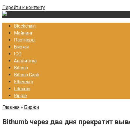
Перейти к контенту
Blockchain
Майнинг
Партнеры
Биржи
ICO
Аналитика
Bitcoin
Bitcoin Cash
Ethereum
Litecoin
Ripple
Главная
»
Биржи
Bithumb через два дня прекратит вы