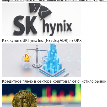
Как купить SK hynix Inc. (Nasdaq ADR) на OKX
Кредитное плечо в секторе криптовалют очистило рынок 