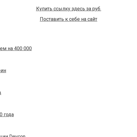
Купить ссылку здесь за
руб.
Поставить к себе на сайт
ем на 400 000
оин
в
0 года
ции Devcon