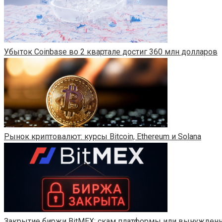
Убыток Coinbase во 2 квартале достиг 360 млн долларов
Рынок криптовалют: курсы Bitcoin, Ethereum и Solana
Закрытие биржи BitMEX: скам платформы или вынужденн