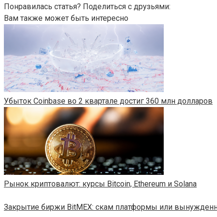
Понравилась статья? Поделиться с друзьями:
Вам также может быть интересно
Убыток Coinbase во 2 квартале достиг 360 млн долларов
Рынок криптовалют: курсы Bitcoin, Ethereum и Solana
Закрытие биржи BitMEX: скам платформы или вынужденн