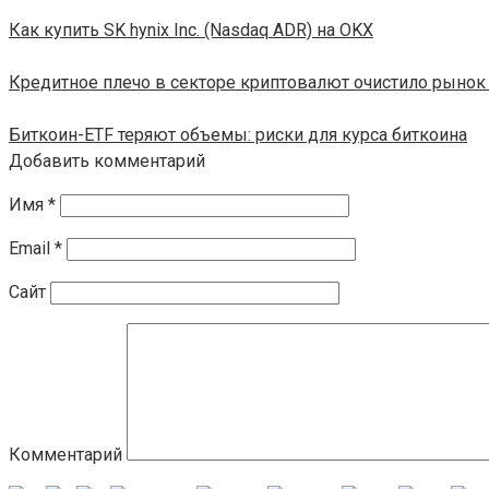
Как купить SK hynix Inc. (Nasdaq ADR) на OKX
Кредитное плечо в секторе криптовалют очистило рынок 
Биткоин-ETF теряют объемы: риски для курса биткоина
Добавить комментарий
Имя
*
Email
*
Сайт
Комментарий