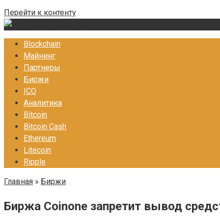
Перейти к контенту
Blockchain
Майнинг
Партнеры
Биржи
ICO
Аналитика
Bitcoin
Bitcoin Cash
Ethereum
Litecoin
Ripple
Главная
»
Биржи
Биржа Coinone запретит вывод сред