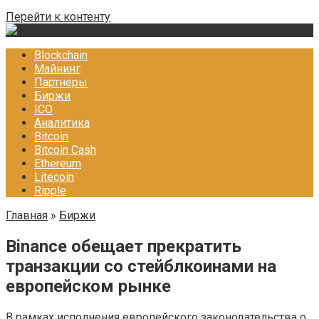
Перейти к контенту
Blockchain
Майнинг
Партнеры
Биржи
ICO
Аналитика
Bitcoin
Bitcoin Cash
Ethereum
Litecoin
Ripple
Главная
»
Биржи
Binance обещает прекратить
транзакции со стейблкоинами на
европейском рынке
В рамках исполнения европейского законодательства о