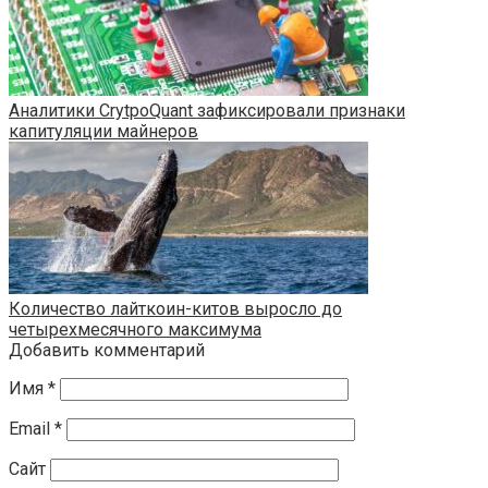
Аналитики CrytpoQuant зафиксировали признаки
капитуляции майнеров
Количество лайткоин-китов выросло до
четырехмесячного максимума
Добавить комментарий
Имя
*
Email
*
Сайт